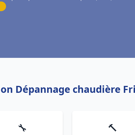
ation Dépannage chaudière F
🔧
🔨