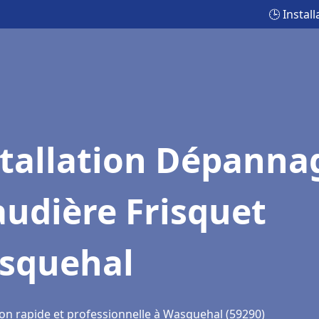
🕒 Insta
stallation Dépanna
udière Frisquet
squehal
ion rapide et professionnelle à Wasquehal (59290)