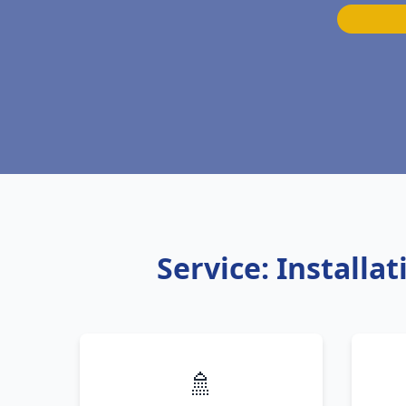
Service: Install
🚿