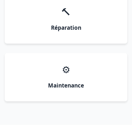
🔨
Réparation
⚙️
Maintenance