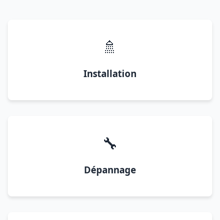
🚿
Installation
🔧
Dépannage