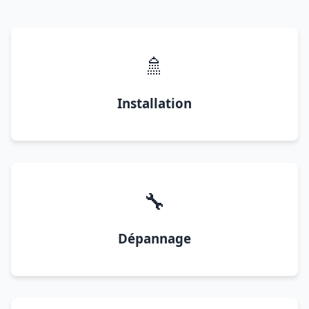
🚿
Installation
🔧
Dépannage