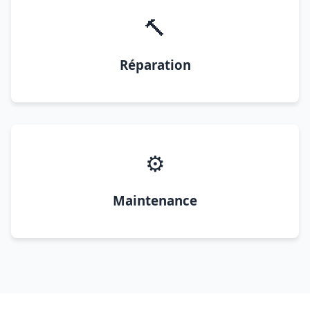
🔨
Réparation
⚙️
Maintenance