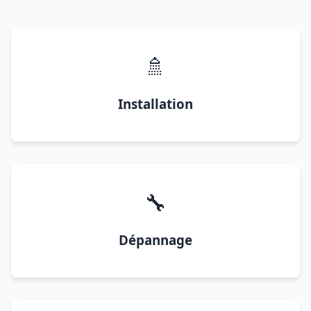
🚿
Installation
🔧
Dépannage